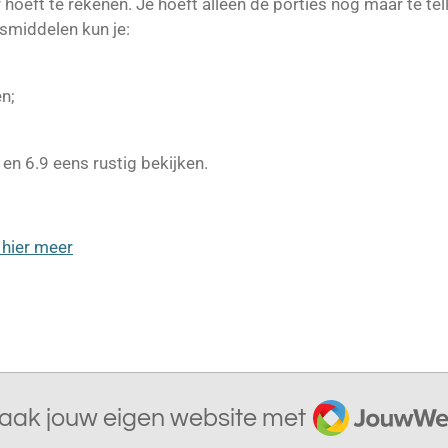
 hoeft te rekenen. Je hoeft alleen de porties nog maar te tel
gsmiddelen kun je:
en;
 en 6.9 eens rustig bekijken.
 hier meer
JouwWeb
aak jouw eigen website met